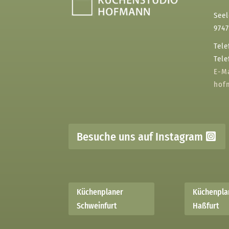
Seel
974
Tele
Tele
E-M
hof
Besuche uns auf Instagram
Küchenplaner
Küchenpla
Schweinfurt
Haßfurt