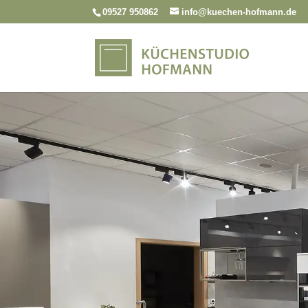
09527 950862
info@kuechen-hofmann.de