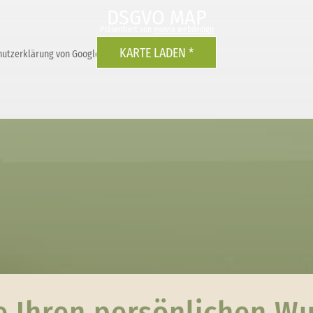
DSGVO MAP
Präsentiert von
exovia webdesign
KARTE LADEN *
hutzerklärung von Google.
Mehr erfahren
e Ihren persönlichen W