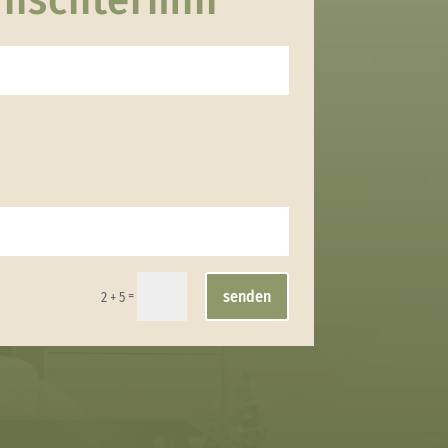
senden
=
2 + 5